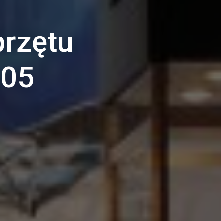
przętu
005