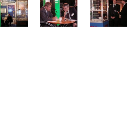
NOWI KLIENCI
 Sp. z o.o.
Nowych klientów prosimy
Lighting Components
o kierowanie zapytań oferto
pod adresem:
tralnego Okręgu
słowego 6
zo@lumiqon.pl
Ostrowiec Świętokrzyski
Handlowe:
ul. Żytomierska 5,
 Warszawa
: +48 41 330 46 78
biuro@lumiqon.pl