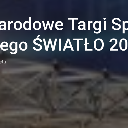
arodowe Targi S
wego ŚWIATŁO 2
ętu