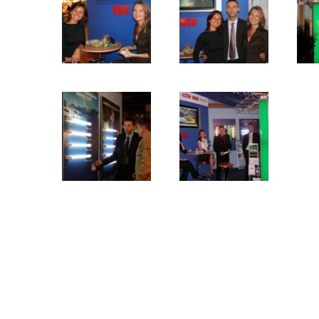
OFERUJEMY
ADRES
Profesjonalne komponenty do
LUMIQON
produkcji oświetlenia. Systemy
Global 
sterowania dla inteligentnych
ul. Cen
budynków.
Przemy
27-400 
PLATFORMA B2B
Biuro 
03-360
Telefon
E-mail: