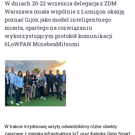
W dniach 20-22 września delegacja z ZDM
Warszawa miała wspólnie z Lumiqon okazję
poznać Gijón jako model inteligentnego
miasta, opartego na rozwiązaniu
wykorzystującym protokół komunikacji
6LoWPAN MinebeaMitsumi.
W trakcie trzydniowej wizyty odwiedziliśmy różne obiekty
związane z miejską infrastrukturą IoT oraz Katedrę Gijón Smart