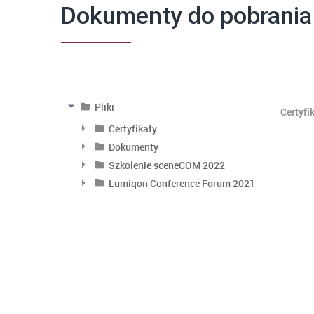
Dokumenty do pobrania
Pliki
Certyfi
Certyfikaty
Dokumenty
Szkolenie sceneCOM 2022
OFERUJEMY
ADRES
Lumiqon Conference Forum 2021
Profesjonalne komponenty do
LUMIQON
produkcji oświetlenia. Systemy
Global 
sterowania dla inteligentnych
ul. Cen
budynków.
Przemy
27-400 
PLATFORMA B2B