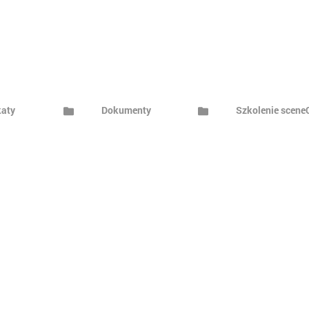
katy
Dokumenty
NOWI KLIENCI
 Sp. z o.o.
Nowych klientów prosimy
Lighting Components
o kierowanie zapytań oferto
pod adresem:
tralnego Okręgu
słowego 6
zo@lumiqon.pl
Ostrowiec Świętokrzyski