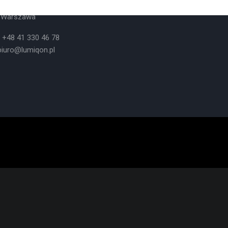
Handlowe:
ul. Żytomierska 5,
 Warszawa
: +48 41 330 46 78
biuro@lumiqon.pl