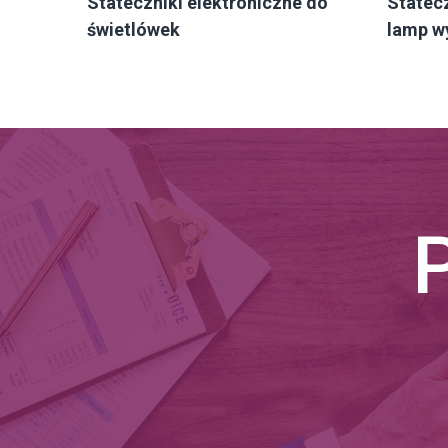
Stateczniki elektroniczne do
Statec
świetlówek
lamp w