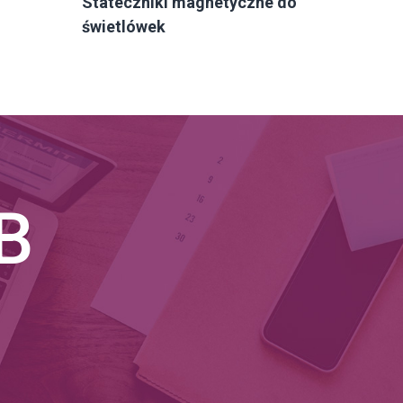
Stateczniki magnetyczne do
świetlówek
B