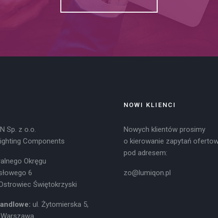
NOWI KLIENCI
 Sp. z o.o.
Nowych klientów prosimy
Lighting Components
o kierowanie zapytań oferto
pod adresem:
tralnego Okręgu
słowego 6
zo@lumiqon.pl
Ostrowiec Świętokrzyski
Handlowe:
ul. Żytomierska 5,
 Warszawa