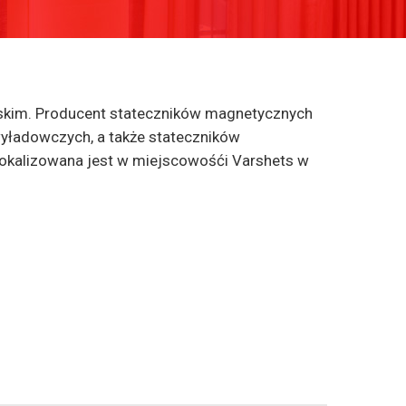
lskim. Producent stateczników magnetycznych
yładowczych, a także stateczników
lokalizowana jest w miejscowośći Varshets w