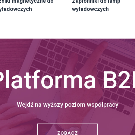
zniki magnetyczne do
Zapłonniki do lamp
yładowczych
wyładowczych
Platforma B2
Wejdź na wyższy poziom współpracy
ZOBACZ